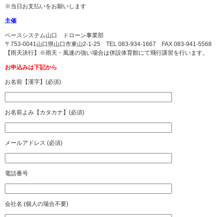
※当日お支払いをお願いします
主催
ベースシステム山口 ドローン事業部
〒753-0041山口県山口市東山2-1-25 TEL 083-934-1667 FAX 083-941-5568
【雨天決行】※雨天・風速の強い場合は併設体育館にて飛行講習を行います。
お申込みは下記から
お名前【漢字】(必須)
お名前よみ【カタカナ】(必須)
メールアドレス (必須)
電話番号
会社名 (個人の場合不要)