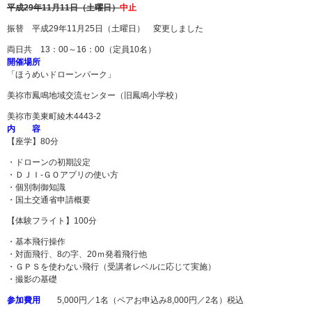
平成29年11
月11日（土曜日）
中止
振替 平成29年11月25日（土曜日） 変更しました
両日共 13：00～16：00（定員10名）
開催場所
「ほうめいドローンパーク」
美祢市鳳鳴地域交流センター（旧鳳鳴小学校）
美祢市美東町綾木4443-2
内 容
【座学】80分
・ドローンの初期設定
・ＤＪＩ-ＧＯアプリの使い方
・個別制御知識
・国土交通省申請概要
【体験フライト】100分
・基本飛行操作
・対面飛行、8の字、20ｍ発着飛行他
・ＧＰＳを使わない飛行（受講者レベルに応じて実施）
・撮影の基礎
参加費用
5,000円／1名（ペアお申込み8,000円／2名）税込