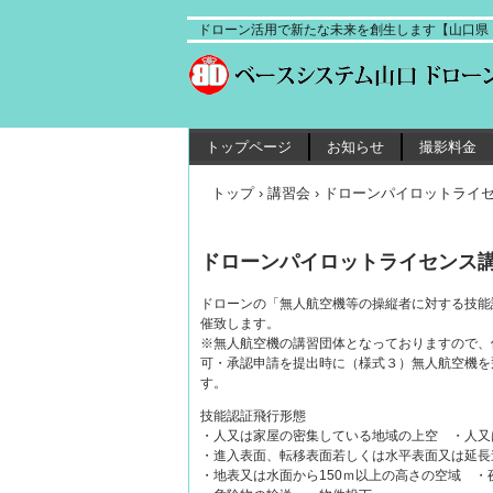
ドローン活用で新たな未来を創生します【山口県ド
トップページ
お知らせ
撮影料金
トップ
›
講習会
›
ドローンパイロットライセ
ドローンパイロットライセンス講習
ドローンの「無人航空機等の操縦者に対する技能
催致します。
※無人航空機の講習団体となっておりますので、
可・承認申請を提出時に（様式３）無人航空機を
す。
技能認証飛行形態
・人又は家屋の密集している地域の上空 ・人又
・進入表面、転移表面若しくは水平表面又は延長
・地表又は水面から150ｍ以上の高さの空域 