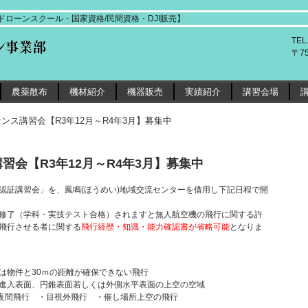
ローンスクール・国家資格/民間資格・DJI販売】
TEL
〒7
農薬散布
機材紹介
機器販売
実績紹介
講習会場
ンス講習会【R3年12月～R4年3月】募集中
会【R3年12月～R4年3月】募集中
認証講習会」を、鳳鳴(ほうめい)地域交流センターを借用し下記日程で開
修了（学科・実技テスト合格）されますと無人航空機の飛行に関する許
飛行させる者に関する
飛行経歴・知識・能力確認書が省略可能
となりま
は物件と30ｍの距離が確保できない飛行
進入表面、円錐表面若しくは外側水平表面の上空の空域
・夜間飛行 ・目視外飛行 ・催し場所上空の飛行