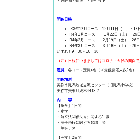
・危険物の輸送 ・物件投下
開催日時
R3年12月コース 12月11日（土）・18
R4年1月コース 1月22日（土）・29
R4年2月コース 2月19日（土）・26
R4年3月コース 3月19日（土）・26
いずれも9：30～16：30
（注）日程につきましてはコロナ・天候の関係で
定員
各コース定員4名（※最低開催人数2名）
開催場所
美祢市鳳鳴地域交流センター（旧鳳鳴小学校）
美祢市美東町綾木4443-2
内 容
【座学】1日間
・座学
・航空法関係法令に関する知識
・安全飛行に関する知識 等
・学科テスト
【実技】2日間