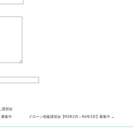
,
講習会
】募集中
ドローン初級講習会【R3年2月～R4年3月】募集中
→