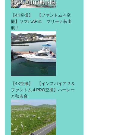
【4K空撮】 【ファントム４空
撮】ヤマハAF31 マリーナ萩出
航！
【4K空撮】 【インスパイア２＆
ファントム４PRO空撮】ハーレー
と秋吉台