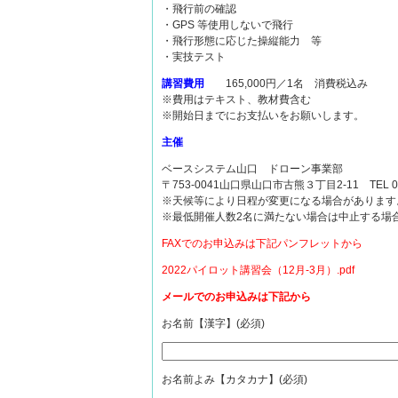
・飛行前の確認
・GPS 等使用しないで飛行
・飛行形態に応じた操縦能力 等
・実技テスト
講習費用
165,000円／1名 消費税込み
※費用はテキスト、教材費含む
※開始日までにお支払いをお願いします。
主催
ベースシステム山口 ドローン事業部
〒753-0041山口県山口市古熊３丁目2-11 TEL 083-9
※天候等により日程が変更になる場合があります
※最低開催人数2名に満たない場合は中止する場
FAXでのお申込みは下記パンフレットから
2022パイロット講習会（12月-3月）.pdf
メールでのお申込みは下記から
お名前【漢字】(必須)
お名前よみ【カタカナ】(必須)