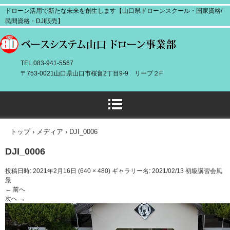
ドローン活用で新たな未来を創生します【山口県ドローンスクール・国家資格/
民間資格・DJI販売】
TEL.083-941-5567
〒753-0021山口県山口市桜畠2丁目9-9 リープ２F
トップ
›
メディア
›
DJI_0006
DJI_0006
投稿日時:
2021年2月16日
(
640 × 480
) ギャラリー名:
2021/02/13 初級講習会風
景
← 前へ
次へ →