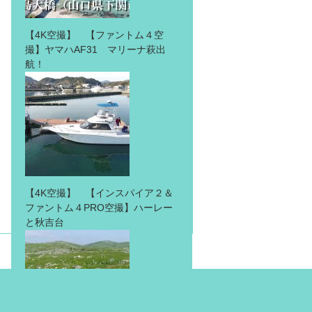
【4K空撮】 【ファントム４空
撮】ヤマハAF31 マリーナ萩出
航！
【4K空撮】 【インスパイア２＆
ファントム４PRO空撮】ハーレー
と秋吉台