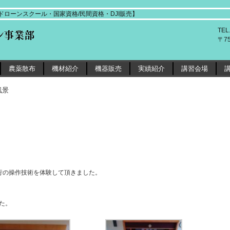
ローンスクール・国家資格/民間資格・DJI販売】
TEL
〒7
農薬散布
機材紹介
機器販売
実績紹介
講習会場
風景
行の操作技術を体験して頂きました。
た。