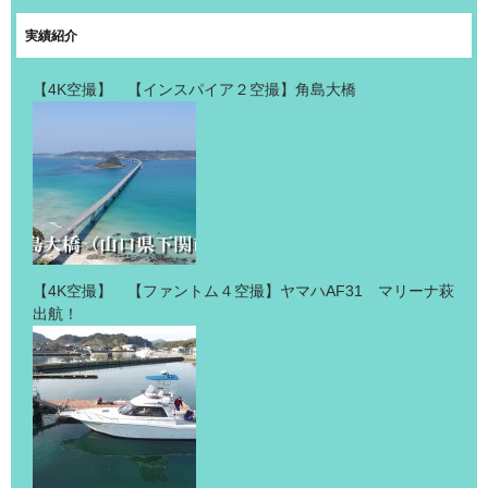
実績紹介
【4K空撮】 【インスパイア２空撮】角島大橋
【4K空撮】 【ファントム４空撮】ヤマハAF31 マリーナ萩
出航！