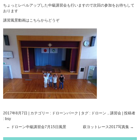
ちょっとレベルアップした中級講習会も行いますので次回の参加をお待ちして
おります
講習風景動画は
こちら
からどうぞ
2017年8月7日
|
カテゴリー :
ドローンパーク
|
タグ :
ドローン，講習会
|
投稿者
: bsy
←
ドローン中級講習会7月15日風景
萩ヨットレース2017写真集
→