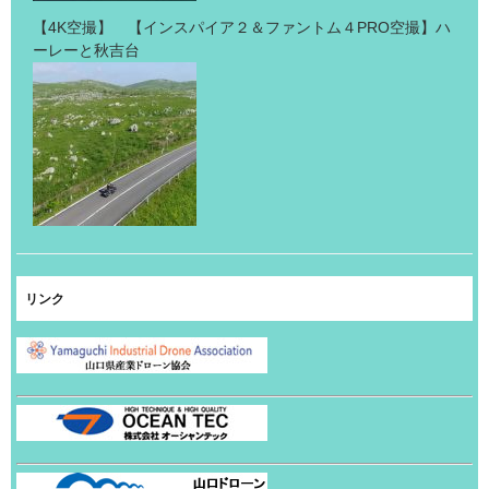
【4K空撮】 【インスパイア２＆ファントム４PRO空撮】ハ
ーレーと秋吉台
リンク