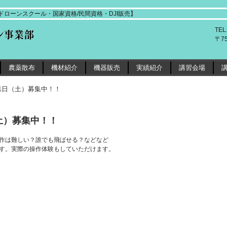
ローンスクール・国家資格/民間資格・DJI販売】
TEL
〒7
農薬散布
機材紹介
機器販売
実績紹介
講習会場
1日（土）募集中！！
土）募集中！！
作は難しい？誰でも飛ばせる？などなど
す。実際の操作体験もしていただけます。