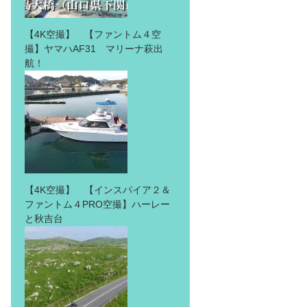
【4K空撮】 【ファントム４空
撮】ヤマハAF31 マリーナ萩出
航！
【4K空撮】 【インスパイア２＆
ファントム４PRO空撮】ハーレー
と秋吉台