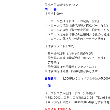
美祢市美東町綾木4443-2
内 容
【座学】90分
・ドローンとは（ドローンの定義／歴史）
・ドローンの構造（飛行原理／構成パーツなど）
・ドローンの規制（飛行禁止区域／飛行ルールな
・ドローン活用例（現状の活用例／今後の可能性
・ドローンの選び方（代表的メーカーと機種）
【体験フライト】90分
・基本操作説明（ステック操作学習）
・飛行前の準備（機体説明・組み立て・点検）
・デモ飛行
・飛行体験（使用機種：ファントム４）
※体験飛行は高度・距離制限があります
参加費用
3,000円／1名（ペアお申込み5,0
主催
ベースシステム山口 ドローン事業部
〒753-0041山口県山口市東山2-1-25 TEL 083-934
【雨天決行】※雨天・風速の強い場合は併設体育
お申込みは下記から